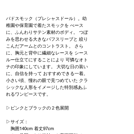
バドスモック（プレシャスドール）。幼
稚園や保育園で着たスモックを べース
に、ふんわりサテン素材のボディ。 つぼ
みを思わせる大きなパフスリーブと 絞り
こんだアームとのコントラスト。 さら
に、胸元と背中に繊細なレースを シース
ルー仕立てにすることにより 可憐なオト
ナの印象にしています。 大切な日の装い
に、自信を持って おすすめできる一着。
小さい頃、憧れの眼で見つめていた クラ
シックな人形をイメージした特別感あふ
れるワンピースです。
▷ピンクとブラックの２色展開
▷サイズ：
胸囲140cm 着丈97cm